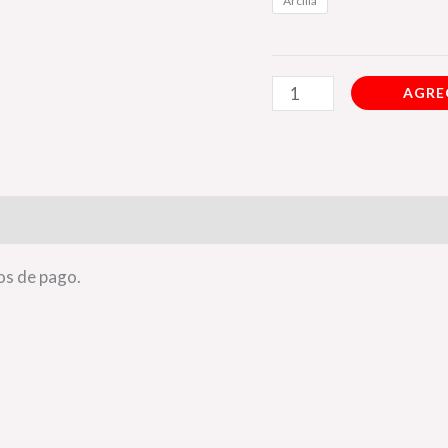
Arcilla
AGRE
ones (0)
os de pago.