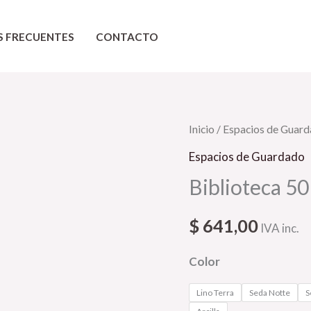
S FRECUENTES
CONTACTO
Biblioteca
Inicio
/
Espacios de Guar
50
Espacios de Guardado
cm
Biblioteca 5
x
250
$
641,00
IVA inc.
cm
cantidad
Color
Lino Terra
Seda Notte
S