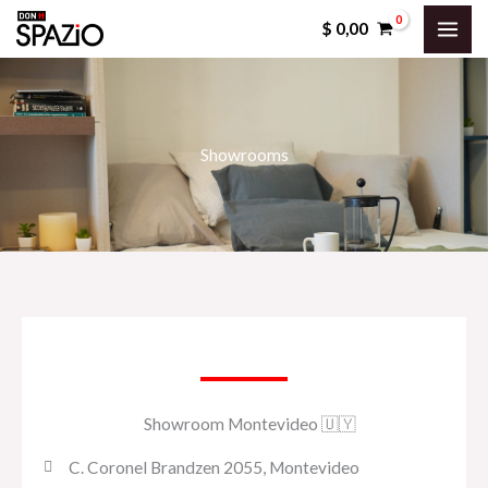
Ir
$
0,00
al
contenido
Showrooms
Showroom Montevideo 🇺🇾
C. Coronel Brandzen 2055, Montevideo