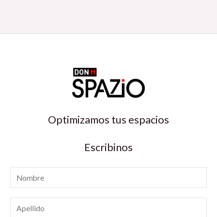
Optimizamos tus espacios
Escribinos
N
o
m
A
b