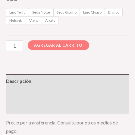
Lino Terra
Seda Notte
Seda Giorno
Lino Chiaro
Blanco
Helsinki
Viena
Arcilla
AGREGAR AL CARRITO
Descripción
Información adicional
Valoraciones (0)
Precio por transferencia. Consulte por otros medios de
pago.