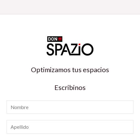
Optimizamos tus espacios
Escribinos
N
o
m
A
b
p
r